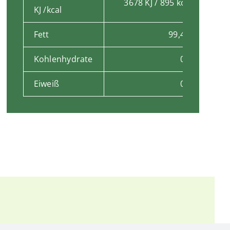
3678 KJ / 895 kcal
KJ /kcal
Fett
99,4 g
Kohlenhydrate
0 g
Eiweiß
0 g