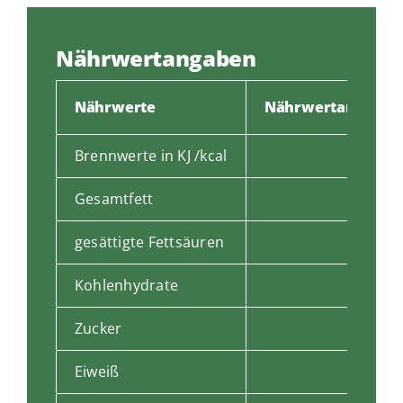
Nährwertangaben
Nährwerte
Nährwertangaben 
Brennwerte in KJ /kcal
701 kca
Gesamtfett
gesättigte Fettsäuren
Kohlenhydrate
Zucker
Eiweiß