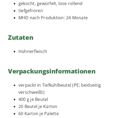
gekocht, gewürfelt, lose rollend
t
tiefgefroren
i
MHD nach Produktion: 24 Monate
o
n
Zutaten
Hühnerfleisch
Verpackungsinformationen
verpackt in Tiefkühlbeutel (PE; beidseitig
verschweißt)
400 g je Beutel
20 Beutel je Karton
60 Karton je Palette