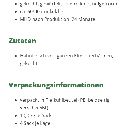
gekocht, gewürfelt, lose rollend, tiefgefroren
t
ca. 60/40 dunkel/hell
i
MHD nach Produktion: 24 Monate
o
n
Zutaten
Hahnfleisch von ganzen Elterntierhähnen;
gekocht
Verpackungsinformationen
verpackt in Tiefkühlbeutel (PE; beidseitig
verschweißt)
10,0 kg je Sack
4 Sack je Lage