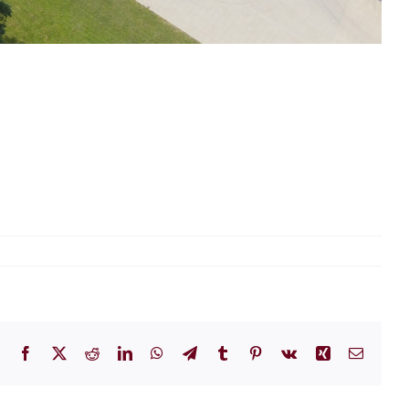
Facebook
X
Reddit
LinkedIn
WhatsApp
Telegram
Tumblr
Pinterest
Vk
Xing
E-
Mail