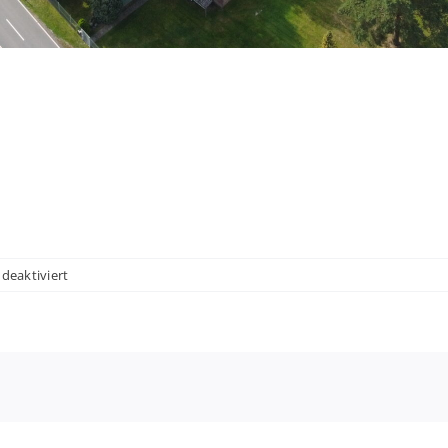
für
eaktiviert
2019